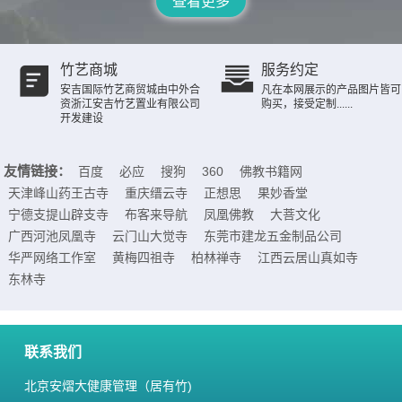
查看更多
竹艺商城
服务约定
安吉国际竹艺商贸城由中外合
凡在本网展示的产品图片皆可
资浙江安吉竹艺置业有限公司
购买，接受定制......
开发建设
友情链接：
百度
必应
搜狗
360
佛教书籍网
天津峰山药王古寺
重庆缙云寺
正想思
果妙香堂
宁德支提山辟支寺
布客来导航
凤凰佛教
大菩文化
广西河池凤凰寺
云门山大觉寺
东莞市建龙五金制品公司
华严网络工作室
黄梅四祖寺
柏林禅寺
江西云居山真如寺
东林寺
联系我们
北京安熠大健康管理（居有竹)