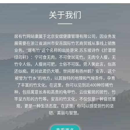
关于我们
居有竹网站隶属于北京安熠健康管理有限公司，因业务发
展需要在浙江省湖州市安吉国际竹艺商贸城从事线上销售
业务。“居有竹”这个名称的出处是宋.苏东坡诗作《於潜僧
绿筠轩》：宁可食无肉，不可使居无竹。无肉令人瘦，无
竹令人俗。人瘦尚可肥，士俗不可医。旁人笑此言，似高
还似痴。若对此君仍大嚼，世间那有扬州鹤？安吉，这个
被誉为“竹乡”的地方，以其独特的地理和气候条件，孕育
了丰富的竹文化。在这里，你可以见到近400种珍稀竹
种，包括寓意长寿和高贵的龟甲竹、云纹紫斑的斑竹、竹
竿呈方形的方竹等。安吉的竹文化，不仅仅是一种自然景
观，更是一种生活态度。在这里，你可以感受到竹的坚
韧、美丽与智慧。